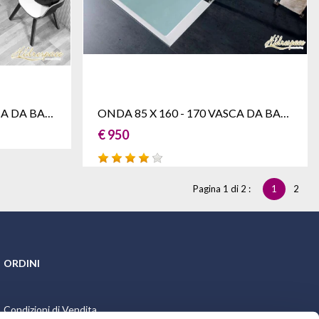
EMANUELA 170 X 80 VASCA DA BAGNO IDROMASSAGGIO ASIMMETRICA BOX DOCCIA
ONDA 85 X 160 - 170 VASCA DA BAGNO ASIMMETRICA BOX DOCCIA
€ 950
Pagina 1 di 2 :
1
2
ORDINI
Condizioni di Vendita