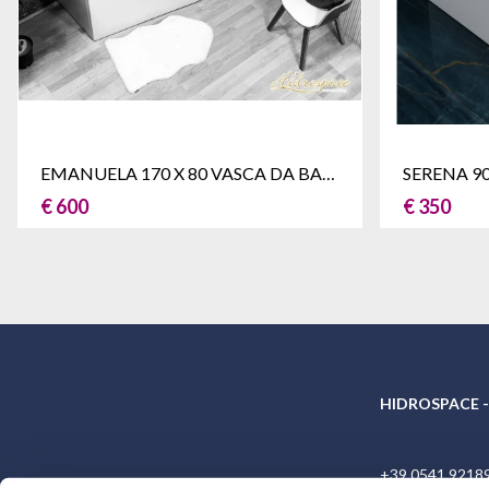
EMANUELA 170 X 80 VASCA DA BAGNO BOX DOCCIA DX/SX
€ 600
€ 350
HIDROSPACE -
+39 0541 9218