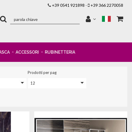
+39 0541 921898
-
+39 366 2270058
ASCA
ACCESSORI
RUBINETTERIA
Prodotti per pag
12