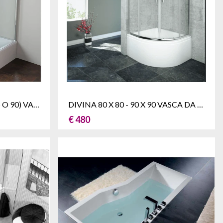
STELLA 100 -110 -120 X (75 O 90) VASCA DA BAGNO BOX DOCCIA RETTANGOLARE
DIVINA 80 X 80 - 90 X 90 VASCA DA BAGNO BOX DOCCIA ANGOLARE
€ 480