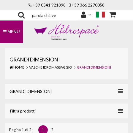
+39 0541 921898
-
+39 366 2270058
MENU
GRANDI DIMENSIONI
HOME
VASCHE IDROMASSAGGIO
GRANDI DIMENSIONI
Toggle
GRANDI DIMENSIONI
navigat
Toggle
Filtra prodotti
navigat
Pagina 1 di 2 :
1
2