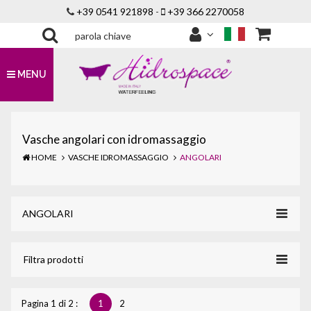
+39 0541 921898
-
+39 366 2270058
MENU
Vasche angolari con idromassaggio
HOME
VASCHE IDROMASSAGGIO
ANGOLARI
Toggle
ANGOLARI
navigat
Toggle
Filtra prodotti
navigat
Pagina 1 di 2 :
1
2