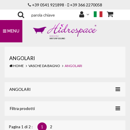
+39 0541 921898
-
+39 366 2270058
MENU
ANGOLARI
HOME
VASCHE DA BAGNO
ANGOLARI
Toggle
ANGOLARI
navigat
Toggle
Filtra prodotti
navigat
Pagina 1 di 2 :
1
2