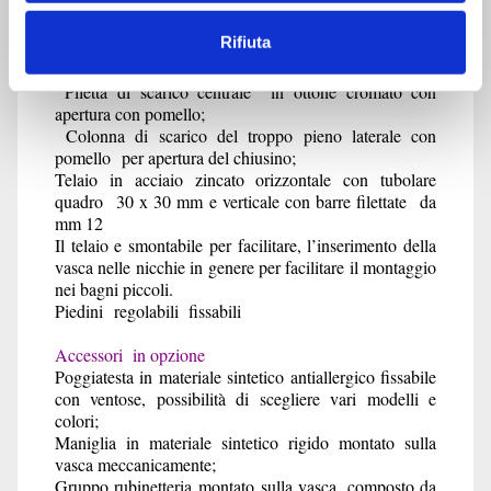
Guscio realizzato in acrilico antiallergico rinforzato
con vetroresina;
Rifiuta
Rinforzo del fondo con pannello di legno coperto da
vetroresina
Piletta di scarico centrale in ottone cromato con
apertura con pomello;
Colonna di scarico del troppo pieno laterale con
pomello per apertura del chiusino;
Telaio in acciaio zincato orizzontale con tubolare
quadro 30 x 30 mm e verticale con barre filettate da
mm 12
Il telaio e smontabile per facilitare, l’inserimento della
vasca nelle nicchie in genere per facilitare il montaggio
nei bagni piccoli.
Piedini regolabili fissabili
Accessori in opzione
Poggiatesta in materiale sintetico antiallergico fissabile
con ventose, possibilità di scegliere vari modelli e
colori;
Maniglia in materiale sintetico rigido montato sulla
vasca meccanicamente;
Gruppo rubinetteria montato sulla vasca, composto da