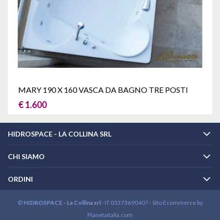
MARY 190 X 160 VASCA DA BAGNO TRE POSTI
€ 1.600
HIDROSPACE - LA COLLINA SRL
CHI SIAMO
ORDINI
©
HIDROSPACE - La Collina srl
- IT 03373690407 -
Sito Ecommerce
by
Pianetaitalia.com