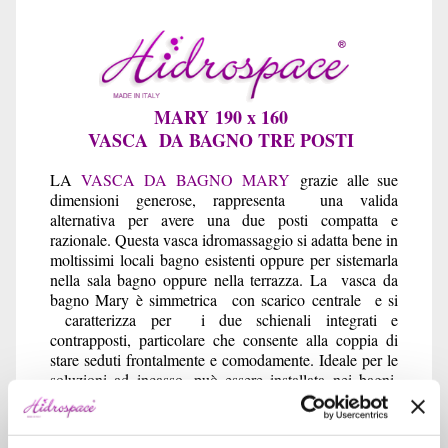
MARY 190 x 160
VASCA DA BAGNO TRE POSTI
LA
VASCA DA BAGNO MARY
grazie alle sue
dimensioni generose, rappresenta una valida
alternativa per avere una due posti compatta e
razionale. Questa vasca idromassaggio si adatta bene in
moltissimi locali bagno esistenti oppure per sistemarla
nella sala bagno oppure nella terrazza. La vasca da
bagno Mary è simmetrica con scarico centrale e si
caratterizza per i due schienali integrati e
contrapposti, particolare che consente alla coppia di
stare seduti frontalmente e comodamente. Ideale per le
soluzioni ad incasso, può essere installata nei bagni,
nella sala bagno e nella vostra suite da letto per
rilassarvi e ritrovare energie. Studiata dal punto di vista
stilistico è la scelta ideale per quelli che vogliono una