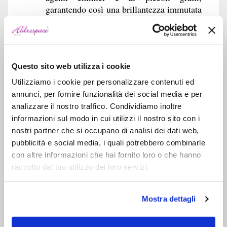
garantendo così una brillantezza immutata
negli anni.
Telaio in acciaio zincato
,
con tubolari
strutturali 30×30 e piedini regolabili su
barre filettate, per una stabilità
Questo sito web utilizza i cookie
impeccabile e una distribuzione ottimale
Utilizziamo i cookie per personalizzare contenuti ed
del peso.
annunci, per fornire funzionalità dei social media e per
Tecnologia Hidrosilent: il silenzio diventa
analizzare il nostro traffico. Condividiamo inoltre
informazioni sul modo in cui utilizzi il nostro sito con i
benessere
nostri partner che si occupano di analisi dei dati web,
HIDROSILENT
Grazie al sistema
,
pubblicità e social media, i quali potrebbero combinarle
l’idromassaggio di Ophelia è incredibilmente
con altre informazioni che hai fornito loro o che hanno
silenzioso: ti cullerà con un flusso dolce o
raccolto dal tuo utilizzo dei loro servizi.
vigoroso, a seconda dei tuoi desideri, senza
turbare l’armonia del tuo momento di pace.
Tutto il cuore tecnologico della vasca — dalla
Mostra dettagli
pompa professionale da 1,20 kW
elettronica di gestione
all’
— è rigorosamente