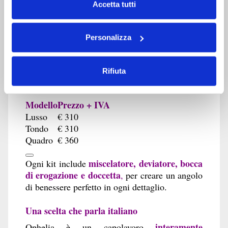
Made in Italy
,
per offrirti affidabilità,
Accetta tutti
sicurezza e la massima qualità costruttiva.
Optional e rubinetteria: dettagli che fanno la
Personalizza
differenza
Personalizza la tua Ophelia con gruppi
Rifiuta
rubinetteria esclusivi, progettati per fondere
estetica e praticità:
Modello
Prezzo + IVA
Lusso
€ 310
Tondo
€ 310
Quadro
€ 360
miscelatore, deviatore, bocca
Ogni kit include
di erogazione e doccetta
,
per creare un angolo
di benessere perfetto in ogni dettaglio.
Una scelta che parla italiano
interamente
Ophelia è un capolavoro