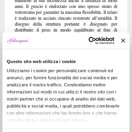
mantiene la sua lucentezza anche a distanza di molti
anni. Il guscio è rinforzato con uno spesso strato di
vetroresina per garantire la massima flessibilità. Il telaio
è realizzato in acciaio zincato resistente all’umidità. Il
disegno della struttura portante è disegnato per
distribuire il peso in modo equilibrato al fine di
scongiurare eventuali rotture del guscio. Tutti i
componenti, compresi quelli del sistema
idromassaggio, sono di produzione esclusivamente
italiana. Il sistema idromassaggio è realizzato con
l’innovativa tecnologia Hidrosilent per garantire il
Questo sito web utilizza i cookie
massimo confort. Anche il sistema di gestione
elettronica è completamente di produzione italiana nel
Utilizziamo i cookie per personalizzare contenuti ed
rispetto dei relativi standard di qualità e sicurezza.
annunci, per fornire funzionalità dei social media e per
analizzare il nostro traffico. Condividiamo inoltre
MISURE IN cm: Lunghezza x larghezza
informazioni sul modo in cui utilizzi il nostro sito con i
130 -140 -150 X 80
nostri partner che si occupano di analisi dei dati web,
CARATTERISTICHE:
pubblicità e social media, i quali potrebbero combinarle
Guscio realizzato in acrilico di primissima qualità
con altre informazioni che hai fornito loro o che hanno
antiallergico rinforzato con vetroresina;
raccolto dal tuo utilizzo dei loro servizi.
Rinforzo del fondo con pannello in legno ricoperto da
vetroresina;