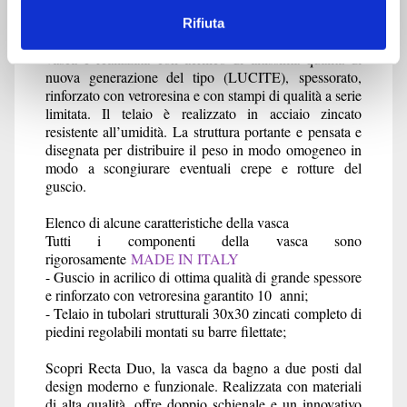
spessore estetico. Il suo stile minimalistico interpreta
egregiamente i trend contemporanei garantendo al
Rifiuta
cliente il massimo per stile e qualità. Anche questa
vasca è realizzata con acrilico di altissima qualità di
nuova generazione del tipo (LUCITE), spessorato,
rinforzato con vetroresina e con stampi di qualità a serie
limitata. Il telaio è realizzato in acciaio zincato
resistente all’umidità. La struttura portante e pensata e
disegnata per distribuire il peso in modo omogeneo in
modo a scongiurare eventuali crepe e rotture del
guscio.
Elenco di alcune caratteristiche della vasca
Tutti i componenti della vasca sono
rigorosamente
MADE IN ITALY
- Guscio in acrilico di ottima qualità di grande spessore
e rinforzato con vetroresina garantito 10 anni;
- Telaio in tubolari strutturali 30x30 zincati completo di
piedini regolabili montati su barre filettate;
Scopri Recta Duo, la vasca da bagno a due posti dal
design moderno e funzionale. Realizzata con materiali
di alta qualità, offre doppio schienale e un innovativo