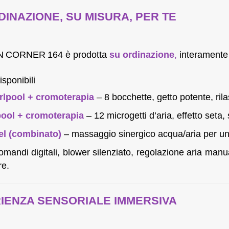
DINAZIONE, SU MISURA, PER TE
N CORNER 164 è prodotta
su ordinazione
,
interament
isponibili
rlpool + cromoterapia
– 8 bocchette, getto potente, ri
pool + cromoterapia
– 12 microgetti d’aria, effetto seta,
el (combinato)
– massaggio sinergico acqua/aria per un
comandi digitali, blower silenziato, regolazione aria ma
re.
IENZA SENSORIALE IMMERSIVA