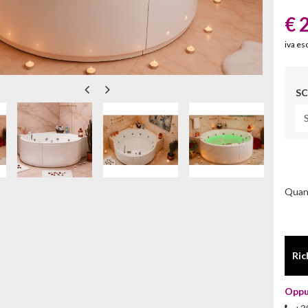
€ 
iva es
SC
Quan
Ric
Oppu