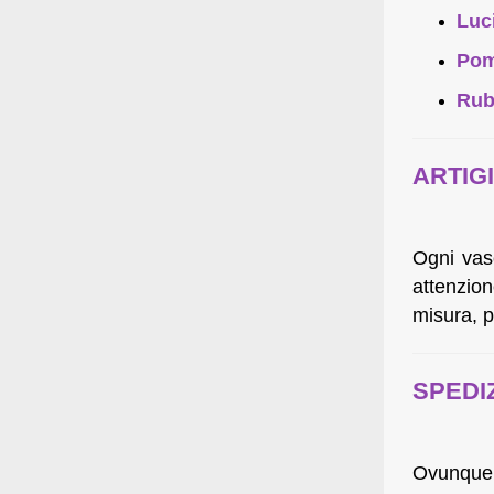
Luc
Pom
Rub
ARTIG
Ogni vasc
attenzion
misura, p
SPEDI
Ovunque 