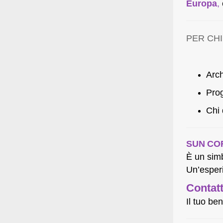
Europa
,
PER CHI
Arch
Prog
Chi 
SUN CO
È un sim
Un’esperi
Contatt
Il tuo be