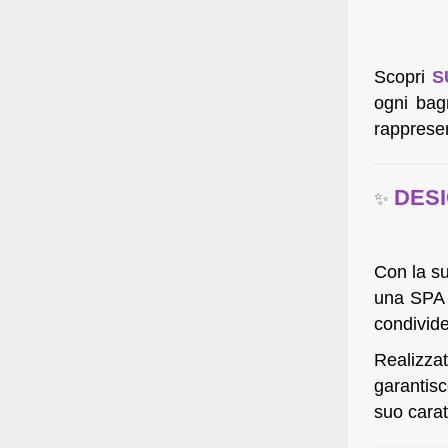
Scopri
S
ogni bag
rappresen
DESI
✨
Con la su
una SPA 
condivide
Realizzat
garantisc
suo carat