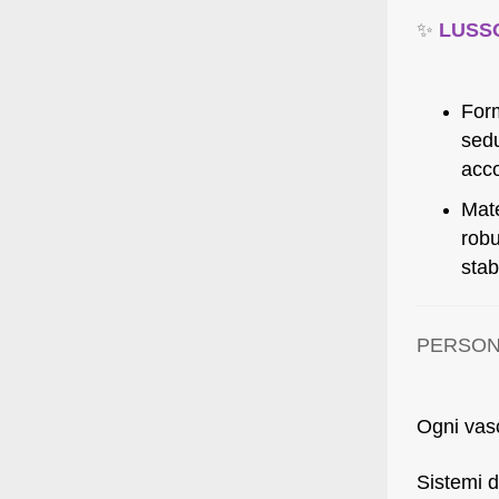
✨
LUSSO
Form
sedu
acco
Mate
robu
stab
PERSON
Ogni vasc
Sistemi d