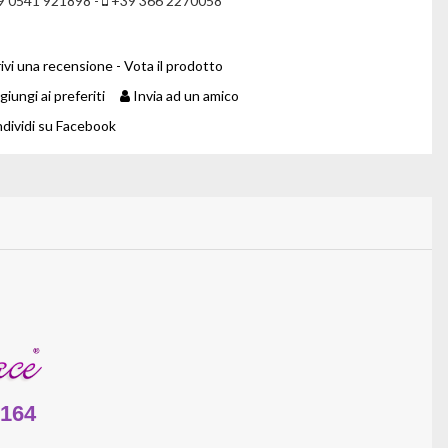
 0541 921898 -
+39 366 2270058
ivi una recensione - Vota il prodotto
iungi ai preferiti
Invia ad un amico
dividi su Facebook
164