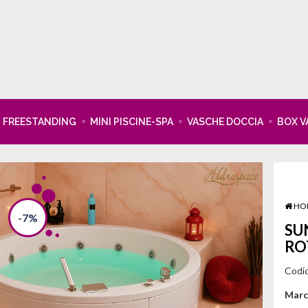
FREESTANDING
MINI PISCINE-SPA
VASCHE DOCCIA
BOX V
HO
-7%
SU
RO
Codi
Marc