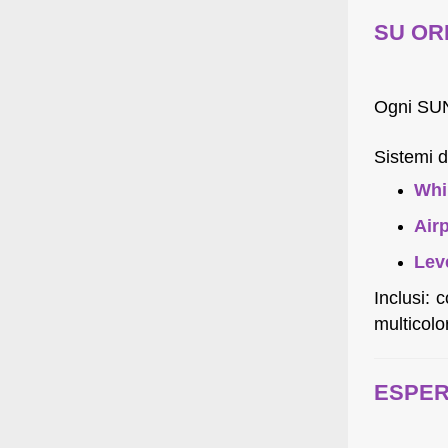
SU OR
Ogni SU
Sistemi d
Whi
Air
Lev
Inclusi: 
multicolo
ESPER