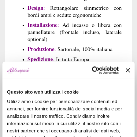
Design
:
Rettangolare simmetrico con
bordi ampi e sedute ergonomiche
Installazione
:
Ad incasso o libera con
pannellature (frontale incluso, laterale
optional)
Produzione
:
Sartoriale, 100% italiana
Spedizione
:
In tutta Europa
Dotazioni incluse di serie
Telaio strutturale in acciaio zincato
con
Questo sito web utilizza i cookie
piedini regolabili in altezza
Utilizziamo i cookie per personalizzare contenuti ed
Pannello frontale piegato
incluso
annunci, per fornire funzionalità dei social media e per
Piletta di scarico cromata con
analizzare il nostro traffico. Condividiamo inoltre
meccanismo automatico di
informazioni sul modo in cui utilizzi il nostro sito con i
chiusura/apertura
nostri partner che si occupano di analisi dei dati web,