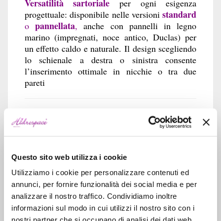
Versatilità sartoriale
per ogni esigenza
standard
progettuale: disponibile nelle versioni
pannellata
o
,
anche con pannelli in legno
marino (impregnati, noce antico, Duclas) per
un effetto caldo e naturale. Il design scegliendo
lo schienale a destra o sinistra consente
l’inserimento ottimale in nicchie o tra due
pareti
✨ Allestimenti
Versione
Dettagli principali
Guscio in acrilico con rinforzi rigidi e
vetroresina, telaio zincato con piedini
Questo sito web utilizza i cookie
Standard
regolabili, piletta di scarico cromata
Utilizziamo i cookie per personalizzare contenuti ed
con pomello girevole, colonna per lo
annunci, per fornire funzionalità dei social media e per
scarico del troppo pieno
analizzare il nostro traffico. Condividiamo inoltre
Standard
Include pannello frontale avvolgente
informazioni sul modo in cui utilizzi il nostro sito con i
con
in acrilico bianco, completo di
nostri partner che si occupano di analisi dei dati web,